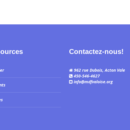
ources
Contactez-nous!
ier
962 rue Dubois, Acton Vale
450-546-4627
info@mdfvaloise.org
nts
es