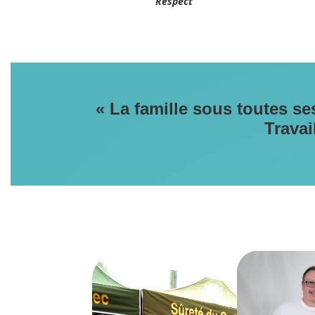
Respect
« La famille sous toutes se
Travai