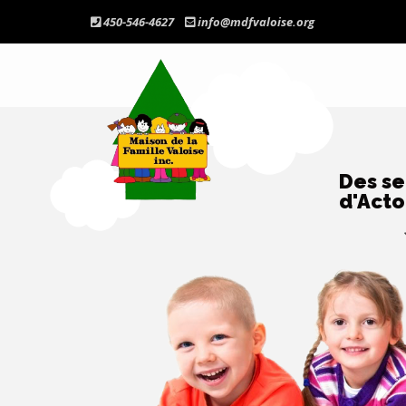
450-546-4627
info@mdfvaloise.org
Maison
de
la
Famille
Des se
d'Acto
Valoise