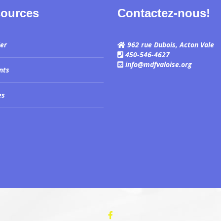
ources
Contactez-nous!
ier
962 rue Dubois, Acton Vale
450-546-4627
info@mdfvaloise.org
nts
es