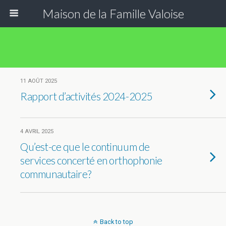
Maison de la Famille Valoise
11 AOÛT 2025
Rapport d’activités 2024-2025
4 AVRIL 2025
Qu’est-ce que le continuum de
services concerté en orthophonie
communautaire?
Back to top