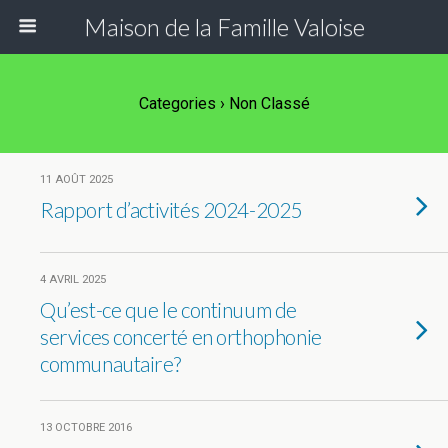
Maison de la Famille Valoise
Categories ›
Non Classé
11 AOÛT 2025
Rapport d’activités 2024-2025
4 AVRIL 2025
Qu’est-ce que le continuum de
services concerté en orthophonie
communautaire?
13 OCTOBRE 2016