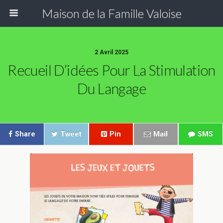
Maison de la Famille Valoise
2 Avril 2025
Recueil D’idées Pour La Stimulation
Du Langage
Share
Tweet
Pin
Mail
SMS