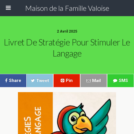
Maison de la Famille Valoise
2 Avril 2025
Livret De Stratégie Pour Stimuler Le
Langage
Share
Tweet
Pin
Mail
SMS