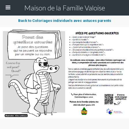
Maison de la Famille Valoise
Back to Coloriages individuels avec astuces parents